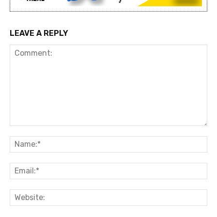
LEAVE A REPLY
Comment:
Na
Ema
Web