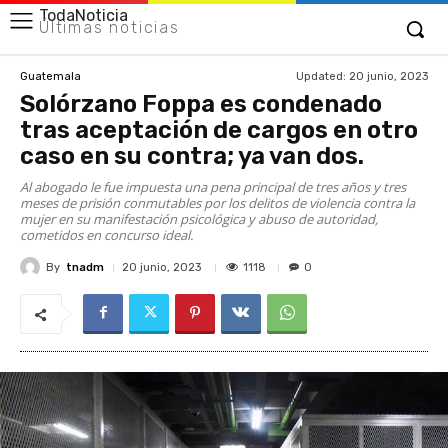
TodaNoticia
Últimas noticias
Updated:
20 junio, 2023
Guatemala
Solórzano Foppa es condenado
tras aceptación de cargos en otro
caso en su contra; ya van dos.
Al abogado le fue impuesta una pena principal de tres años y tres
meses de prisión conmutables por los delitos de violencia contra la
mujer en su manifestación psicológica y abuso de autoridad,
cometidos en concurso ideal.
By
tnadm
1118
20 junio, 2023
0