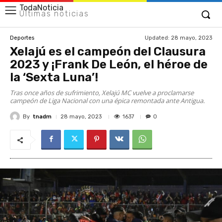
TodaNoticia
Últimas noticias
Updated:
28 mayo, 2023
Deportes
Xelajú es el campeón del Clausura
2023 y ¡Frank De León, el héroe de
la ‘Sexta Luna’!
Tras once años de sufrimiento, Xelajú MC vuelve a proclamarse
campeón de Liga Nacional con una épica remontada ante Antigua.
By
tnadm
1637
28 mayo, 2023
0