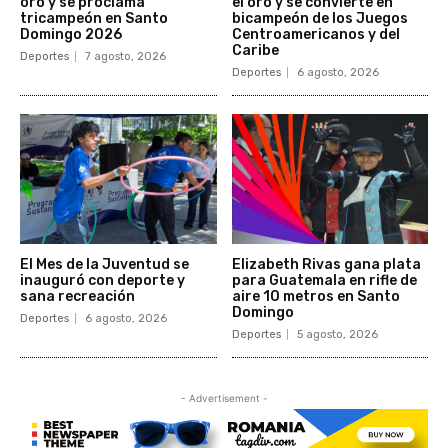
oro y se proclama
el oro y se convierte en
tricampeón en Santo
bicampeón de los Juegos
Domingo 2026
Centroamericanos y del
Caribe
Deportes
7 agosto, 2026
Deportes
6 agosto, 2026
El Mes de la Juventud se
Elizabeth Rivas gana plata
inauguró con deporte y
para Guatemala en rifle de
sana recreación
aire 10 metros en Santo
Domingo
Deportes
6 agosto, 2026
Deportes
5 agosto, 2026
- Advertisement -