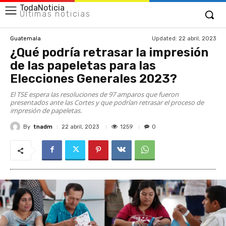
TodaNoticia
Últimas noticias
Updated:
22 abril, 2023
Guatemala
¿Qué podría retrasar la impresión
de las papeletas para las
Elecciones Generales 2023?
El TSE espera las resoluciones de 97 amparos que fueron
presentados ante las Cortes y que podrían retrasar el proceso de
impresión de papeletas.
By
tnadm
1259
22 abril, 2023
0