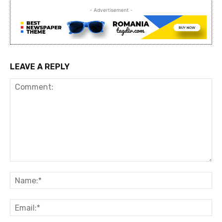
- Advertisement -
LEAVE A REPLY
Comment:
Na
Ema