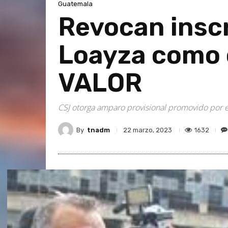
Guatemala
Revocan insc
Loayza como c
VALOR
CSJ otorga amparo provisional promovido por e
By
tnadm
1632
22 marzo, 2023