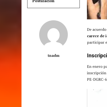
Postulación
De acuerdo
carece de 
participar 
Inscripc
tnadm
En enero pa
inscripción
PE-DGRC-6