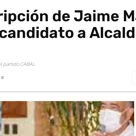
ripción de Jaime M
andidato a Alcald
l partido CABAL.
0