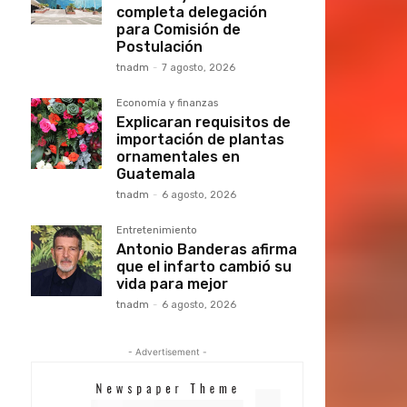
completa delegación
para Comisión de
Postulación
tnadm
-
7 agosto, 2026
Economía y finanzas
Explicaran requisitos de
importación de plantas
ornamentales en
Guatemala
tnadm
-
6 agosto, 2026
Entretenimiento
Antonio Banderas afirma
que el infarto cambió su
vida para mejor
tnadm
-
6 agosto, 2026
- Advertisement -