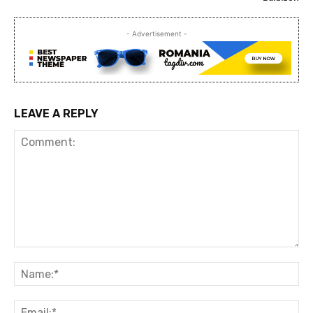
- Advertisement -
LEAVE A REPLY
Comment:
Na
Ema