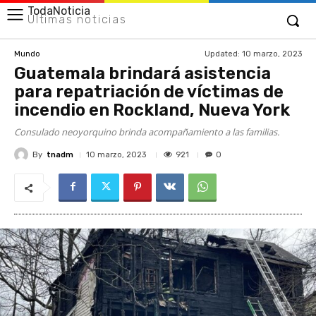
TodaNoticia
Últimas noticias
Updated:
10 marzo, 2023
Mundo
Guatemala brindará asistencia
para repatriación de víctimas de
incendio en Rockland, Nueva York
Consulado neoyorquino brinda acompañamiento a las familias.
By
tnadm
921
10 marzo, 2023
0