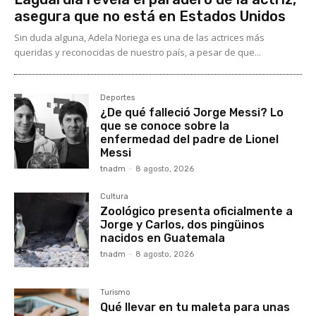
asegura que no está en Estados Unidos
Sin duda alguna, Adela Noriega es una de las actrices más
queridas y reconocidas de nuestro país, a pesar de que...
Deportes
¿De qué falleció Jorge Messi? Lo
que se conoce sobre la
enfermedad del padre de Lionel
Messi
tnadm
-
8 agosto, 2026
Cultura
Zoológico presenta oficialmente a
Jorge y Carlos, dos pingüinos
nacidos en Guatemala
tnadm
-
8 agosto, 2026
Turismo
Qué llevar en tu maleta para unas