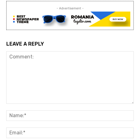
- Advertisement -
LEAVE A REPLY
Comment:
Na
Ema