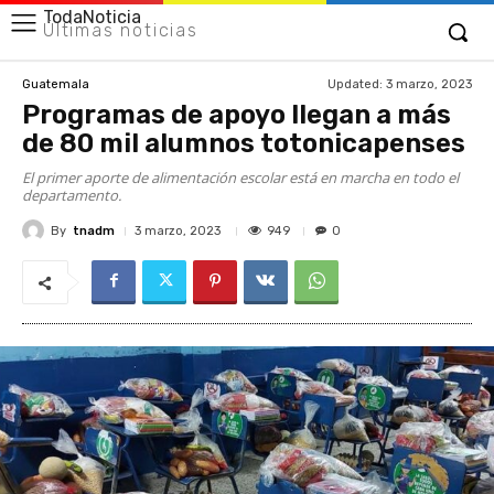
TodaNoticia
Últimas noticias
Updated:
3 marzo, 2023
Guatemala
Programas de apoyo llegan a más
de 80 mil alumnos totonicapenses
El primer aporte de alimentación escolar está en marcha en todo el
departamento.
By
tnadm
949
3 marzo, 2023
0