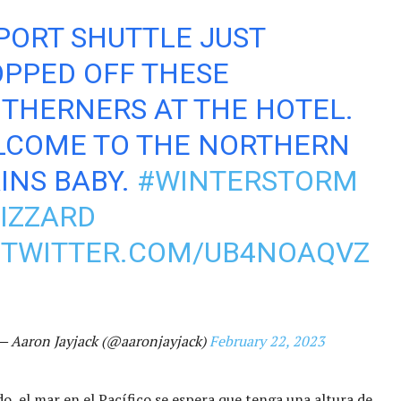
PORT SHUTTLE JUST
PPED OFF THESE
THERNERS AT THE HOTEL.
LCOME TO THE NORTHERN
INS BABY.
#WINTERSTORM
IZZARD
.TWITTER.COM/UB4NOAQVZ
— Aaron Jayjack (@aaronjayjack)
February 22, 2023
do, el mar en el Pacífico se espera que tenga una altura de