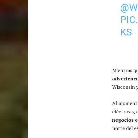
@W
PIC
KS
Mientras q
advertenci
Wisconsin y
Al moment
eléctricas,
negocios e
norte del e