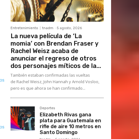
Entretenimiento
tnadm
-
5 agosto, 2026
La nueva película de ‘La
momia’ con Brendan Fraser y
Rachel Weisz acaba de
anunciar el regreso de otros
dos personajes míticos de la...
También estaban confirmadas las vueltas
de Rachel Weisz, John Hannah y Arnold Vosloo,
pero es que ahora se han confirmado...
Deportes
Elizabeth Rivas gana
plata para Guatemala en
rifle de aire 10 metros en
Santo Domingo