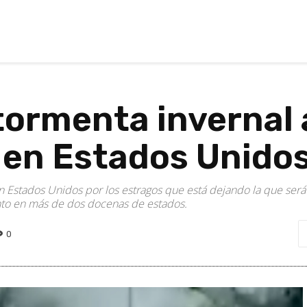
tormenta invernal 
 en Estados Unido
n Estados Unidos por los estragos que está dejando la que será 
nto en más de dos docenas de estados.
0