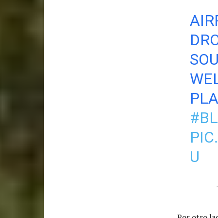
AIR
DRO
SOU
WE
PLA
#BL
PIC
U
Por otro la