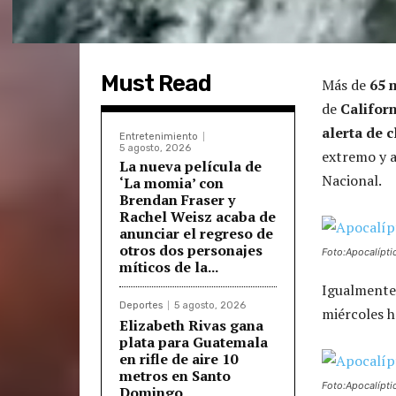
Must Read
Más de
65 
de
Californ
alerta de 
Entretenimiento
5 agosto, 2026
extremo y a
La nueva película de
Nacional.
‘La momia’ con
Brendan Fraser y
Rachel Weisz acaba de
anunciar el regreso de
otros dos personajes
Foto:Apocalípti
míticos de la...
Igualmente,
Deportes
5 agosto, 2026
miércoles h
Elizabeth Rivas gana
plata para Guatemala
en rifle de aire 10
metros en Santo
Foto:Apocalípti
Domingo