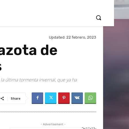
Updated:
22 febrero, 2023
azota de
s
la última tormenta invernal, que ya ha
Share
- Advertisement -