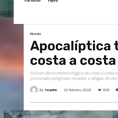
Turismo
Hijos
Mundo
Apocalíptica 
costa a costa
Activan alerta meteorológica de costa a costa e
provocado peligrosas nevadas y ráfagas de vie
By
tnadm
1015
22 febrero, 2023