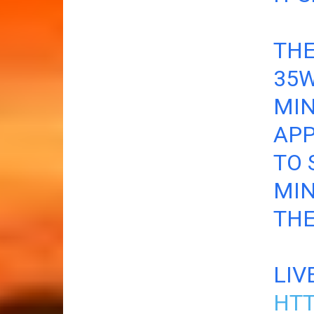
THE
35W
MIN
APP
TO 
MIN
TH
LIV
HTT