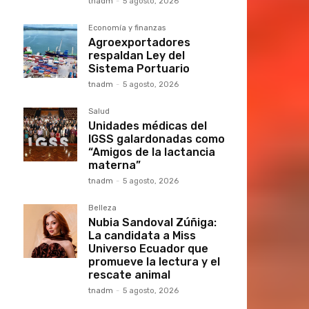
tnadm
-
5 agosto, 2026
Economía y finanzas
Agroexportadores
respaldan Ley del
Sistema Portuario
tnadm
-
5 agosto, 2026
Salud
Unidades médicas del
IGSS galardonadas como
“Amigos de la lactancia
materna”
tnadm
-
5 agosto, 2026
Belleza
Nubia Sandoval Zúñiga:
La candidata a Miss
Universo Ecuador que
promueve la lectura y el
rescate animal
tnadm
-
5 agosto, 2026