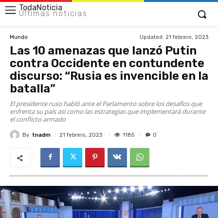
TodaNoticia
Últimas noticias
Updated:
21 febrero, 2023
Mundo
Las 10 amenazas que lanzó Putin
contra Occidente en contundente
discurso: “Rusia es invencible en la
batalla”
El presidente ruso habló ante el Parlamento sobre los desafíos que
enfrenta su país así como las estrategias que implementará durante
el conflicto armado
By
tnadm
1185
21 febrero, 2023
0