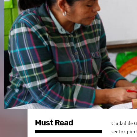
Must Read
Ciudad de G
sector públ