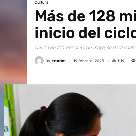
Cultura
Más de 128 mi
inicio del cic
Del 15 de febrero al 31 de mayo, se dará contin
By
tnadm
1119
19 febrero, 2023