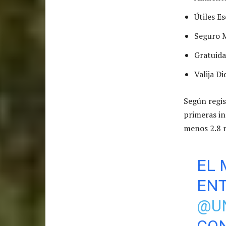
Útiles E
Seguro M
Gratuida
Valija Di
Según regis
primeras in
menos 2.8 m
EL 
EN
@U
CON