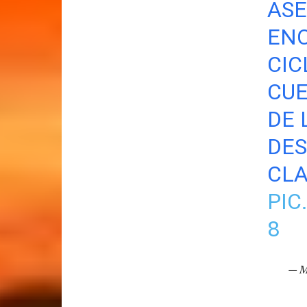
ASE
ENC
CIC
CUE
DE 
DES
CLA
PIC
8
— M