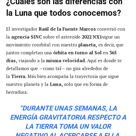
¿Cuáles son las diferencias con
la Luna que todos conocemos?
El investigador
Raúl de la Fuente Marcos
conversó con
la
agencia SINC
sobre el asteroide
2022 NX1
sigue un
movimiento coorbital con nuestro
planeta,
es decir, que
juntos completan una
órbita en torno al Sol
en
365
días,
viajando a la
misma velocidad.
Aquí es donde
te
detallamos que
—como tal— no gira alrededor de
la
Tierra.
Más bien acompaña la trayectoria que sigue
nuestro planeta y la
Luna,
solo que en forma de
herradura.
“DURANTE UNAS SEMANAS, LA
ENERGÍA GRAVITATORIA RESPECTO A
LA TIERRA TOMA UN VALOR
NEGATIVO AL ACERCARSE A ELLA,