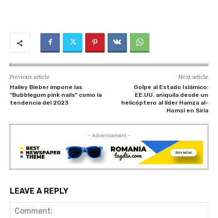
Previous article
Next article
Hailey Bieber impone las
Golpe al Estado Islámico:
“Bubblegum pink nails” como la
EE.UU. aniquila desde un
tendencia del 2023
helicóptero al líder Hamza al-
Homsi en Siria
- Advertisement -
LEAVE A REPLY