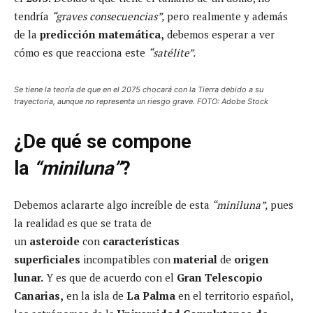
tendría
“graves consecuencias”,
pero realmente y además
de la
predicción matemática,
debemos esperar a ver
cómo es que reacciona este
“satélite”.
Se tiene la teoría de que en el 2075 chocará con la Tierra debido a su
trayectoria, aunque no representa un riesgo grave. FOTO: Adobe Stock
¿De qué se compone
la
“miniluna”
?
Debemos aclararte algo increíble de esta
“miniluna”,
pues
la realidad es que se trata de
un
asteroide
con
características
superficiales
incompatibles con
material
de
origen
lunar.
Y es que de acuerdo con el
Gran Telescopio
Canarias,
en la isla de
La Palma
en el territorio español,