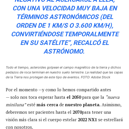
CON UNA VELOCIDAD MUY BAJA EN
TÉRMINOS ASTRONÓMICOS (DEL
ORDEN DE 1 KM/S O 3.600 KM/H),
CONVIRTIÉNDOSE TEMPORALMENTE
EN SU SATÉLITE”, RECALCÓ EL
ASTRÓNOMO.
Todo el tiempo, asteroides golpean el campo magnético de la tierra y dichos
pedazos de roca terminan en nuestro suelo terrestre. La realidad que las capas
de la Tierra nos protegen de este tipo de eventos. FOTO: Adobe Stock
Por el momento —y como lo hemos compartido antes
— solo nos toca esperar hasta
el 2050
para que la
“nueva
miniluna”
esté
más cerca
de
nuestro planeta.
Asimismo,
deberemos ser pacientes hasta el
2070
para tener una
visión más clara si el cuerpo estelar
2022 NX1
se estrellará
con nosotros.