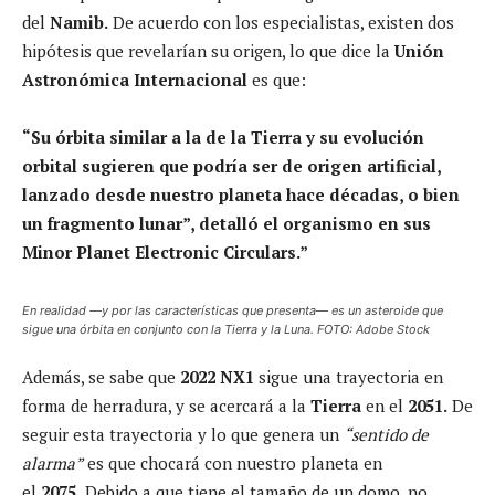
del
Namib.
De acuerdo con los especialistas, existen dos
hipótesis que revelarían su origen, lo que dice la
Unión
Astronómica Internacional
es que:
“Su órbita similar a la de la Tierra y su evolución
orbital sugieren que podría ser de origen artificial,
lanzado desde nuestro planeta hace décadas, o bien
un fragmento lunar”, detalló el organismo en sus
Minor Planet Electronic Circulars.”
En realidad —y por las características que presenta— es un asteroide que
sigue una órbita en conjunto con la Tierra y la Luna. FOTO: Adobe Stock
Además, se sabe que
2022 NX1
sigue una trayectoria en
forma de herradura, y se acercará a la
Tierra
en el
2051.
De
seguir esta trayectoria y lo que genera un
“sentido de
alarma”
es que chocará con nuestro planeta en
el
2075.
Debido a que tiene el tamaño de un domo, no