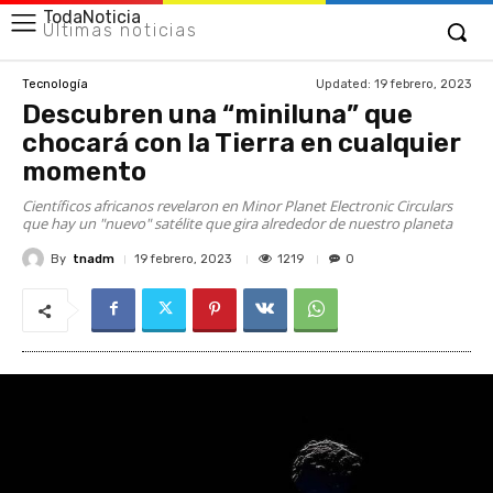
TodaNoticia
Últimas noticias
Updated:
19 febrero, 2023
Tecnología
Descubren una “miniluna” que
chocará con la Tierra en cualquier
momento
Científicos africanos revelaron en Minor Planet Electronic Circulars
que hay un "nuevo" satélite que gira alrededor de nuestro planeta
By
tnadm
1219
19 febrero, 2023
0