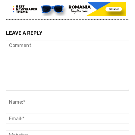
LEAVE A REPLY
Comment:
Na
Ema
Web