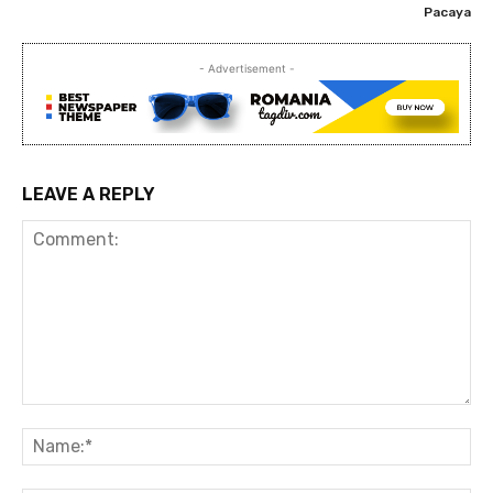
Pacaya
- Advertisement -
LEAVE A REPLY
Comment:
Na