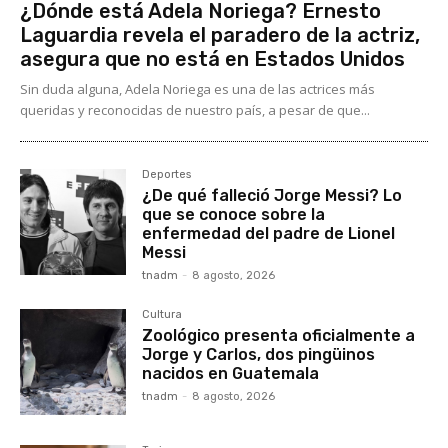
¿Dónde está Adela Noriega? Ernesto
Laguardia revela el paradero de la actriz,
asegura que no está en Estados Unidos
Sin duda alguna, Adela Noriega es una de las actrices más
queridas y reconocidas de nuestro país, a pesar de que...
Deportes
¿De qué falleció Jorge Messi? Lo
que se conoce sobre la
enfermedad del padre de Lionel
Messi
tnadm
-
8 agosto, 2026
Cultura
Zoológico presenta oficialmente a
Jorge y Carlos, dos pingüinos
nacidos en Guatemala
tnadm
-
8 agosto, 2026