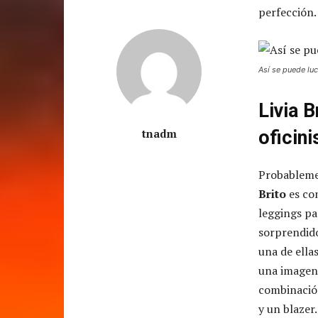
perfección
Así se puede lu
Livia 
tnadm
oficini
Probablemen
Brito
es con
leggings pa
sorprendido
una de ella
una imagen 
combinació
y un blazer.