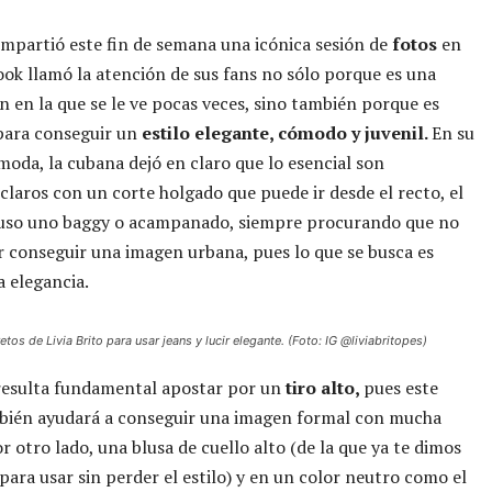
ompartió este fin de semana una icónica sesión de
fotos
en
look llamó la atención de sus fans no sólo porque es una
 en la que se le ve pocas veces, sino también porque es
para conseguir un
estilo elegante, cómodo y juvenil.
En su
moda, la cubana dejó en claro que lo esencial son
claros con un corte holgado que puede ir desde el recto, el
uso uno baggy o acampanado, siempre procurando que no
 conseguir una imagen urbana, pues lo que se busca es
 elegancia.
tos de Livia Brito para usar jeans y lucir elegante. (Foto: IG @liviabritopes)
resulta fundamental apostar por un
tiro alto,
pues este
mbién ayudará a conseguir una imagen formal con mucha
or otro lado, una blusa de cuello alto (de la que ya te dimos
 para usar sin perder el estilo) y en un color neutro como el