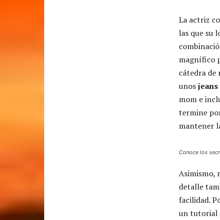
La actriz c
las que su 
combinación
magnífico 
cátedra de 
unos
jeans
mom e incl
termine por
mantener la
Conoce los secre
Asimismo, 
detalle ta
facilidad. P
un tutorial