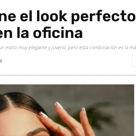
ene el look perfect
en la oficina
n estilo muy elegante y juvenil, pero esta combinación es la má
0