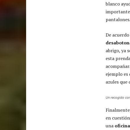
blanco ayud
importante 
pantalones
De acuerdo
desaboton
abrigo, ya 
esta prenda
acompañaran
ejemplo es 
azules que 
Un recogido como
Finalmente
en cuestión
una
oficin