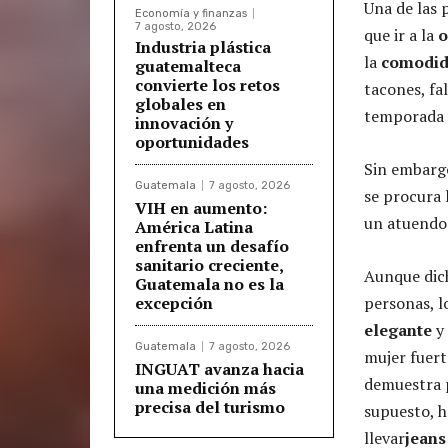
Una de las 
Economía y finanzas
7 agosto, 2026
que ir a la
o
Industria plástica
la
comodi
guatemalteca
convierte los retos
tacones, fa
globales en
temporada i
innovación y
oportunidades
Sin embargo
Guatemala
7 agosto, 2026
se procura 
VIH en aumento:
un atuendo
América Latina
enfrenta un desafío
sanitario creciente,
Aunque dic
Guatemala no es la
excepción
personas, l
elegante
y 
Guatemala
7 agosto, 2026
mujer fuert
INGUAT avanza hacia
demuestra p
una medición más
precisa del turismo
supuesto, h
llevar
jeans