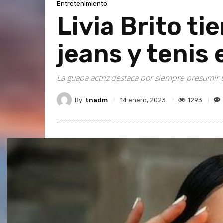
Entretenimiento
Livia Brito ti
jeans y tenis 
La guapa actriz destaca por siempre presumir u
By
tnadm
1293
14 enero, 2023