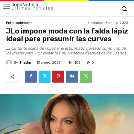
TodaNoticia
Últimas noticias
Updated:
13 enero, 2023
Entretenimiento
JLo impone moda con la falda lápiz
ideal para presumir las curvas
La cantante acaba de imponer el estampado floreado como uno de
los ideales para lucir elegante y rejuvenecida después de los 50 años
By
tnadm
1105
13 enero, 2023
0