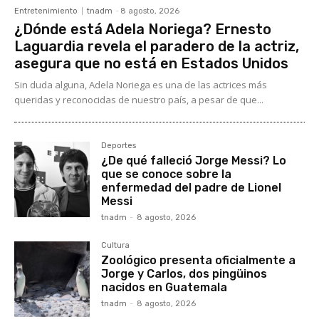
Entretenimiento
tnadm
-
8 agosto, 2026
¿Dónde está Adela Noriega? Ernesto
Laguardia revela el paradero de la actriz,
asegura que no está en Estados Unidos
Sin duda alguna, Adela Noriega es una de las actrices más
queridas y reconocidas de nuestro país, a pesar de que...
Deportes
¿De qué falleció Jorge Messi? Lo
que se conoce sobre la
enfermedad del padre de Lionel
Messi
tnadm
-
8 agosto, 2026
Cultura
Zoológico presenta oficialmente a
Jorge y Carlos, dos pingüinos
nacidos en Guatemala
tnadm
-
8 agosto, 2026