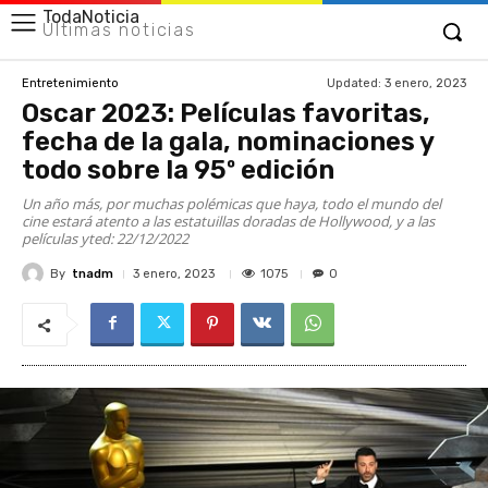
TodaNoticia
Últimas noticias
Updated:
3 enero, 2023
Entretenimiento
Oscar 2023: Películas favoritas,
fecha de la gala, nominaciones y
todo sobre la 95º edición
Un año más, por muchas polémicas que haya, todo el mundo del
cine estará atento a las estatuillas doradas de Hollywood, y a las
películas yted: 22/12/2022
By
tnadm
1075
3 enero, 2023
0