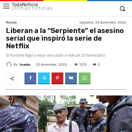
TodaNoticia
Últimas noticias
Updated:
23 diciembre, 2022
Mundo
Liberan a la “Serpiente” el asesino
serial que inspiró la serie de
Netflix
El hombre llegó a estar vinculado a más de 20 homicidios
By
tnadm
1275
23 diciembre, 2022
0