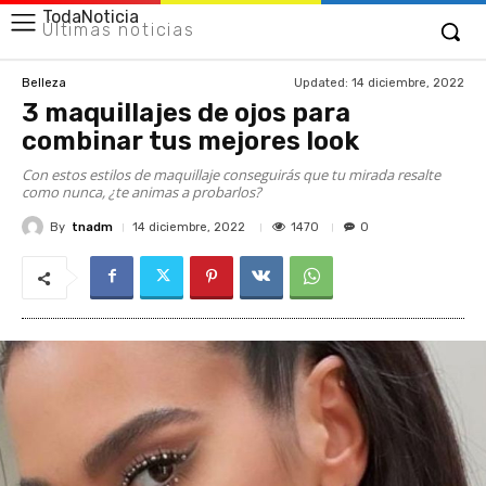
TodaNoticia
Últimas noticias
Updated:
14 diciembre, 2022
Belleza
3 maquillajes de ojos para
combinar tus mejores look
Con estos estilos de maquillaje conseguirás que tu mirada resalte
como nunca, ¿te animas a probarlos?
By
tnadm
1470
14 diciembre, 2022
0