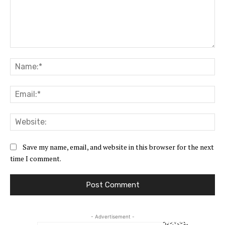
Comment:
Na
Ema
Web
Save my name, email, and website in this browser for the next
time I comment.
- Advertisement -