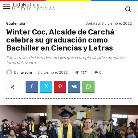
TodaNoticia
Últimas noticias
Updated:
5 diciembre, 2022
Guatemala
Winter Coc
, Alcalde de Carchá
celebra su graduación como
Bachiller en Ciencias y Letras
Fue a través de las redes sociales que el propio alcalde compartió
fotos del evento.
By
tnadm
1371
5 diciembre, 2022
0