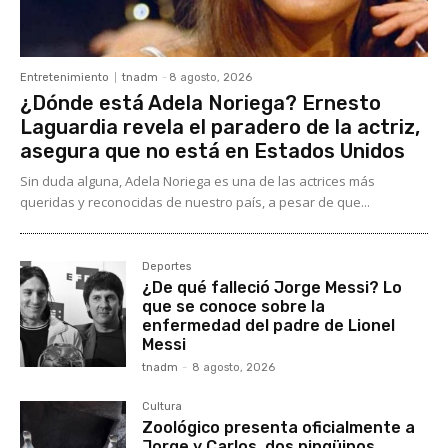
Entretenimiento
tnadm
-
8 agosto, 2026
¿Dónde está Adela Noriega? Ernesto
Laguardia revela el paradero de la actriz,
asegura que no está en Estados Unidos
Sin duda alguna, Adela Noriega es una de las actrices más
queridas y reconocidas de nuestro país, a pesar de que...
Deportes
¿De qué falleció Jorge Messi? Lo
que se conoce sobre la
enfermedad del padre de Lionel
Messi
tnadm
-
8 agosto, 2026
Cultura
Zoológico presenta oficialmente a
Jorge y Carlos, dos pingüinos