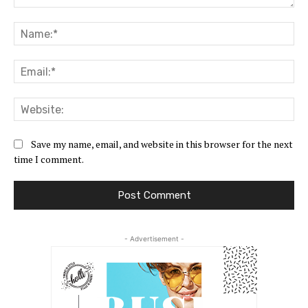
Comment:
Na
Ema
Web
Save my name, email, and website in this browser for the next
time I comment.
- Advertisement -