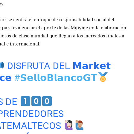
s.
bor se centra el enfoque de responsabilidad social del
para evidenciar el aporte de las Mipyme en la elaboración
uctos de clase mundial que llegan a los mercados finales a
nal e internacional.
DISFRUTA DEL 𝗠𝗮𝗿𝗸𝗲𝘁
𝗰𝗲
#𝗦𝗲𝗹𝗹𝗼𝗕𝗹𝗮𝗻𝗰𝗼𝗚𝗧
S DE
PRENDEDORES
ATEMALTECOS