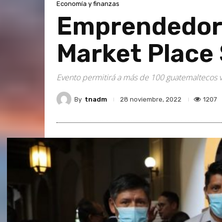
Economía y finanzas
Emprendedore
Market Place 
Evento permitirá a más de 100 guatemaltecos v
By
tnadm
1207
28 noviembre, 2022