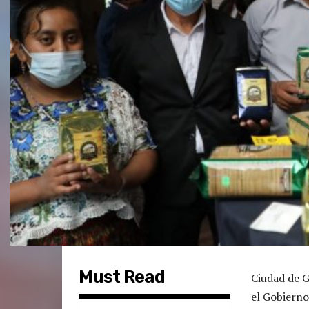
Must Read
Ciudad de G
el Gobiern