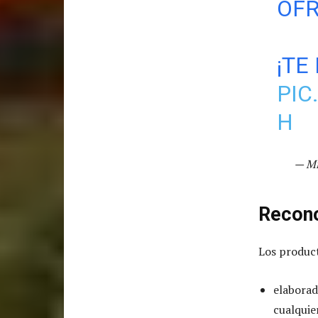
OFR
¡TE
PIC
H
— M
Recon
Los product
elaborad
cualquie