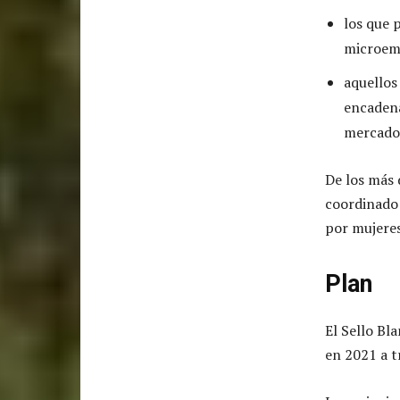
los que 
microem
aquellos
encadena
mercados
De los más 
coordinado 
por mujeres
Plan
El Sello Bl
en 2021 a t