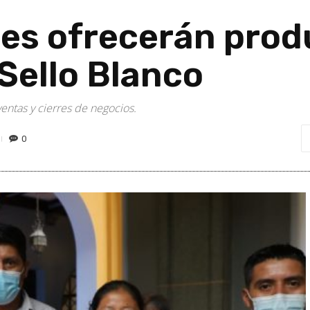
s ofrecerán produ
Sello Blanco
entas y cierres de negocios.
0