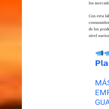
los mercado
Con esta la
consumidor 
de los prod
nivel nacio
𝗣𝗹
MÁ
EM
GU