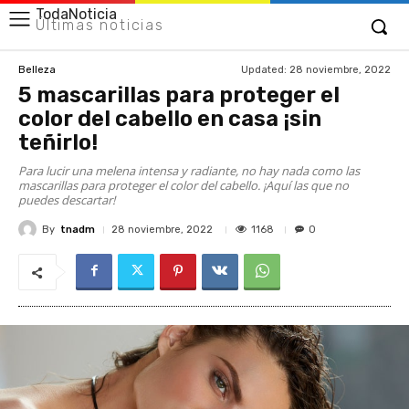
TodaNoticia
Últimas noticias
Updated:
28 noviembre, 2022
Belleza
5 mascarillas para proteger el
color del cabello en casa ¡sin
teñirlo!
Para lucir una melena intensa y radiante, no hay nada como las
mascarillas para proteger el color del cabello. ¡Aquí las que no
puedes descartar!
By
tnadm
1168
28 noviembre, 2022
0