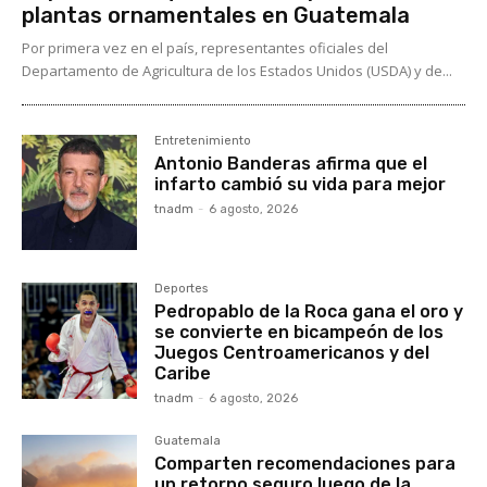
plantas ornamentales en Guatemala
Por primera vez en el país, representantes oficiales del
Departamento de Agricultura de los Estados Unidos (USDA) y de...
Entretenimiento
Antonio Banderas afirma que el
infarto cambió su vida para mejor
tnadm
-
6 agosto, 2026
Deportes
Pedropablo de la Roca gana el oro y
se convierte en bicampeón de los
Juegos Centroamericanos y del
Caribe
tnadm
-
6 agosto, 2026
Guatemala
Comparten recomendaciones para
un retorno seguro luego de la