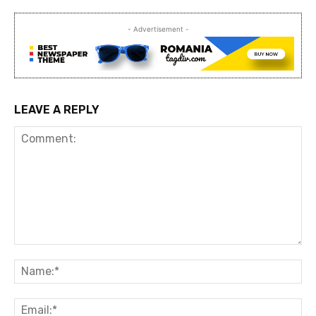
- Advertisement -
LEAVE A REPLY
Comment:
Na
Ema