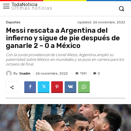
TodaNoticia
Últimas noticias
Updated:
26 noviembre, 2022
Deportes
Messi rescata a Argentina del
infierno y sigue de pie después de
ganarle 2 – 0 a México
Con la zurda providencial de Lionel Messi, Argentina amplió su
paternidad sobre México en mundiales y se puso en carrera para los
octavos de final.
By
tnadm
1141
26 noviembre, 2022
0