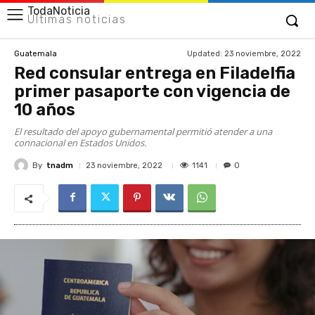
TodaNoticia
Últimas noticias
Updated:
23 noviembre, 2022
Guatemala
Red consular entrega en Filadelfia
primer pasaporte con vigencia de
10 años
El resultado del apoyo gubernamental permitió atender a una
connacional en Estados Unidos.
By
tnadm
1141
23 noviembre, 2022
0