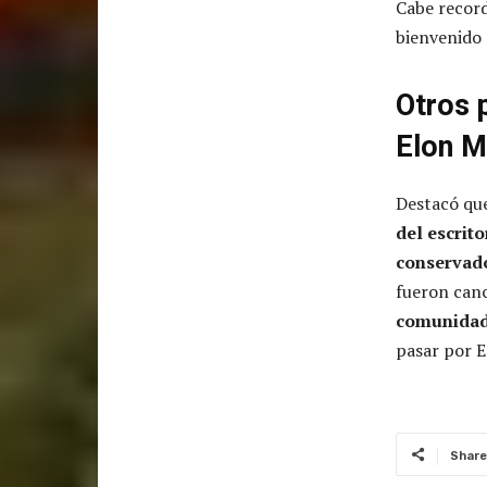
Cabe record
bienvenido 
Otros 
Elon M
Destacó que
del escrit
conservad
fueron can
comunidad
pasar por 
Share