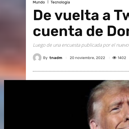
Mundo
Tecnología
De vuelta a T
cuenta de Do
Luego de una encuesta publicada por el nuevo p
By
tnadm
1402
20 noviembre, 2022