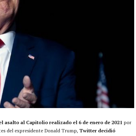
l asalto al Capitolio realizado el 6 de enero de 2021
por
tes del expresidente Donald Trump,
Twitter decidió