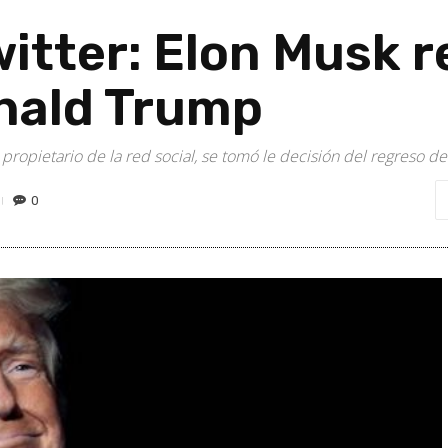
witter: Elon Musk r
nald Trump
ropietario de la red social, se tomó le decisión del regreso d
0