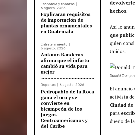
devolverle
Economía y finanzas
6 agosto, 2026
hechos
.
Explicaran requisitos
de importación de
plantas ornamentales
Así lo anu
en Guatemala
que public
quien consi
Entretenimiento
6 agosto, 2026
Unidos.
Antonio Banderas
afirma que el infarto
cambió su vida para
mejor
Donald Trump re
Deportes
6 agosto, 2026
El anuncio 
Pedropablo de la Roca
activista d
gana el oro y se
convierte en
Ciudad de 
bicampeón de los
para
escrib
Juegos
Centroamericanos y
dueño de la
del Caribe