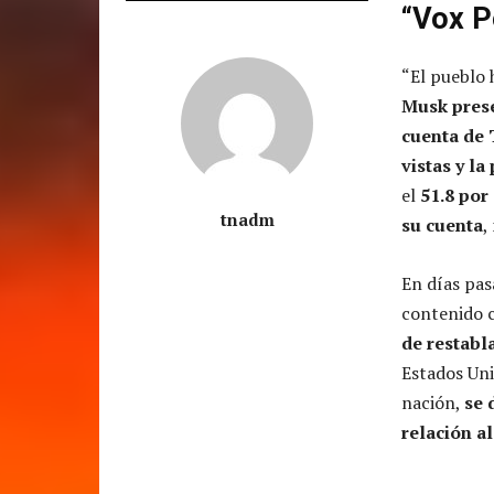
“Vox P
“El pueblo 
Musk prese
cuenta de 
vistas y l
el
51.8 por
tnadm
su cuenta
,
En días pas
contenido c
de restabl
Estados Uni
nación,
se 
relación a