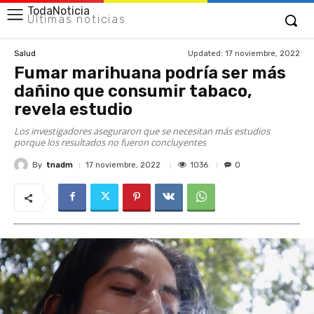
TodaNoticia
Últimas noticias
Updated:
17 noviembre, 2022
Salud
Fumar marihuana podría ser más
dañino que consumir tabaco,
revela estudio
Los investigadores aseguraron que se necesitan más estudios
porque los resultados no fueron concluyentes
By
tnadm
1036
17 noviembre, 2022
0