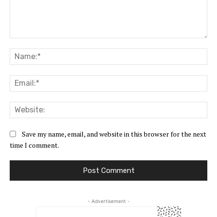
Comment:
Na
Ema
Web
Save my name, email, and website in this browser for the next
time I comment.
- Advertisement -