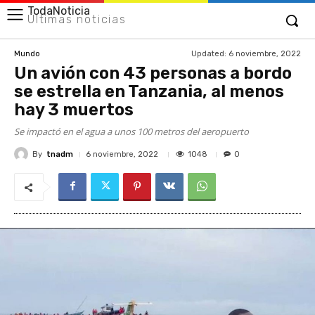
TodaNoticia
Últimas noticias
Updated:
6 noviembre, 2022
Mundo
Un avión con 43 personas a bordo
se estrella en Tanzania, al menos
hay 3 muertos
Se impactó en el agua a unos 100 metros del aeropuerto
By
tnadm
1048
6 noviembre, 2022
0