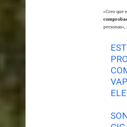
«Creo que e
comproba
personas», 
EST
PRO
COM
VAP
ELE
SON
CIG