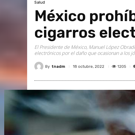
Salud
México prohíb
cigarros elec
El Presidente de México, Manuel López Obrador
electrónicos por el daño que ocasionan a los j
By
tnadm
1205
18 octubre, 2022