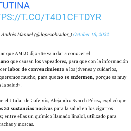
TUTINA
PS://T.CO/T4D1CFTDYR
 Andrés Manuel (@lopezobrador_)
October 18, 2022
ar que AMLO dijo «Se va a dar a conocer el
daño
que causan los vapeadores, para que con la información
acer
labor de convencimiento
a los jóvenes y cuidarlos,
 queremos mucho, para que
no se enfermen,
porque es muy
 la salud».
e el titular de Cofepris, Alejandro Svarch Pérez, explicó que
os
33 sustancias nocivas
para la salud en los cigarros
s; entre ellas un químico llamado linalol, utilizado para
rachas y moscas.