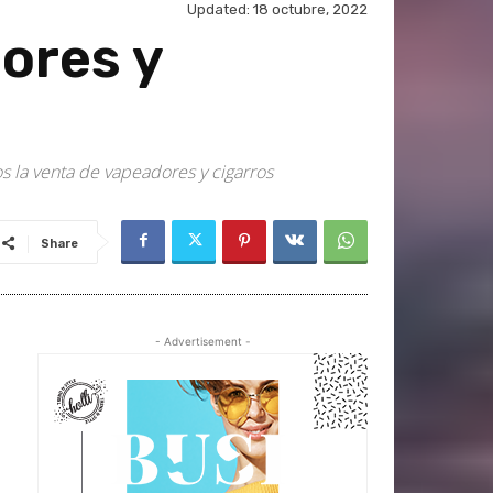
Updated:
18 octubre, 2022
ores y
 la venta de vapeadores y cigarros
Share
- Advertisement -