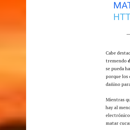
MA
HTT
—
Cabe destac
tremendo
se pueda h
porque los
dañino para
Mientras qu
hay al men
electrónico
matar cuca