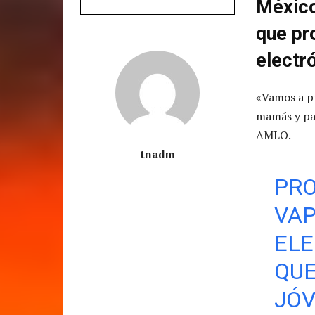
México
que pr
electr
«Vamos a pr
mamás y pa
AMLO.
tnadm
PRO
VAP
ELE
QUE
JÓV