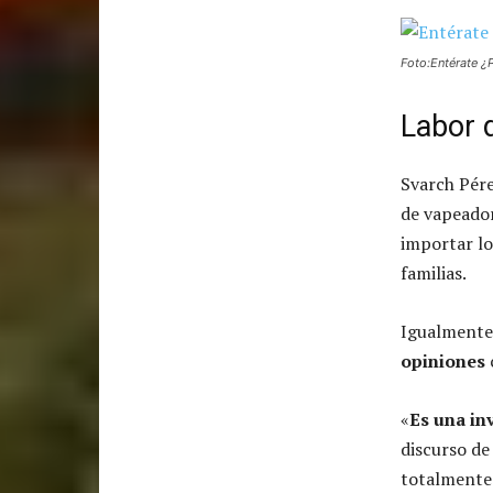
Foto:Entérate ¿
Labor 
Svarch Pér
de vapeador
importar lo
familias.
Igualmente,
opiniones
«
Es una in
discurso de 
totalmente 