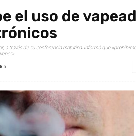
e el uso de vapead
trónicos
, a través de su conferencia matutina, informó que «prohibimos
óvenes».
0