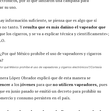
ectrónicos, por lo que lanzaron una campaña para
ar su uso.
y información suficiente, se piensa que es algo que sí
o no tanto. Y
resulta que es más dañino el vapeador que
 que los cigarros, y se va a explicar técnica y científicamente»;
LO.
Por qué México prohíbe el uso de vapeadores y cigarros electrónicos?/Cortesía
nera López Obrador explicó que de esta manera se
encer
a los
jóvenes
para que
no utilicen vapeadores,
pues
que en junio pasado se emitió un decreto para prohibir su
omercio y consumo persisten en el país.