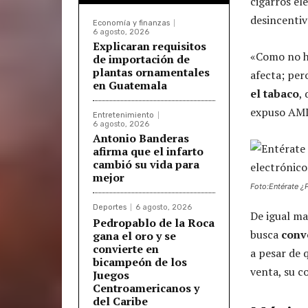
cigarros el
desincentiv
Economía y finanzas
6 agosto, 2026
Explicaran requisitos
«Como no ha
de importación de
plantas ornamentales
afecta; per
en Guatemala
el tabaco
,
expuso AM
Entretenimiento
6 agosto, 2026
Antonio Banderas
afirma que el infarto
cambió su vida para
mejor
Foto:Entérate ¿
Deportes
6 agosto, 2026
De igual ma
Pedropablo de la Roca
busca
conv
gana el oro y se
convierte en
a pesar de 
bicampeón de los
venta, su c
Juegos
Centroamericanos y
del Caribe