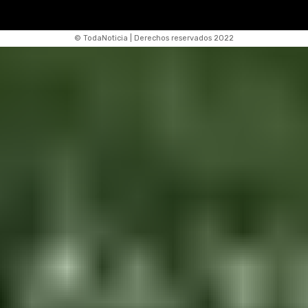
© TodaNoticia | Derechos reservados 2022