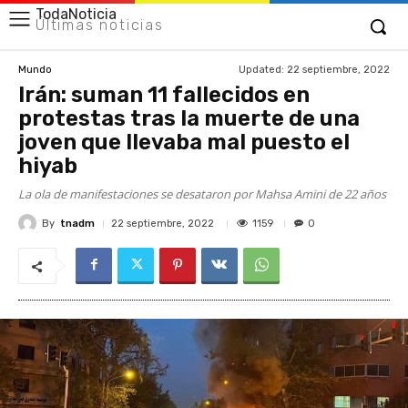
TodaNoticia
Últimas noticias
Updated:
22 septiembre, 2022
Mundo
Irán: suman 11 fallecidos en
protestas tras la muerte de una
joven que llevaba mal puesto el
hiyab
La ola de manifestaciones se desataron por Mahsa Amini de 22 años
By
tnadm
1159
22 septiembre, 2022
0