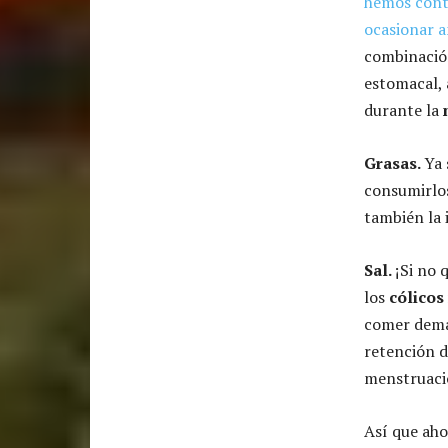
hemos conta
ocasionar a
combinació
estomacal, 
durante la
Grasas.
Ya 
consumirlo
también la
Sal.
¡Si no 
los
cólicos
comer demas
retención d
menstruaci
Así que aho