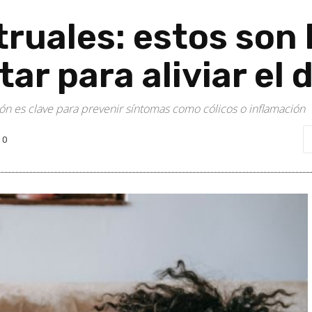
ruales: estos son 
ar para aliviar el 
n es clave para prevenir síntomas como cólicos o inflamación
0