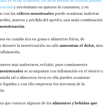
do en otras ocasiones, los altos niveles de cafeína pueden
nsiedad
y nerviosismo en quienes la consumen, y en
n con los
cólicos menstruales
puede ocasionar malestar
acidez, mareos y pérdida del apetito, una mala combinación
menstruación
.
sea en comida rica en grasa o alimentos fritos, de
s durante la menstruación no sólo
aumentan el dolor,
sino
 inflamación.
quieres más malestares, evítala!, pues comúnmente
 menstruales
se acompañan con inflamación en el vientre y
iada sal o alimentos ricos en ella pueden ocasionar
e líquidos y con ello empeorar los síntomas de la
ón.
ra que conoces algunos de los
alimentos y bebidas que