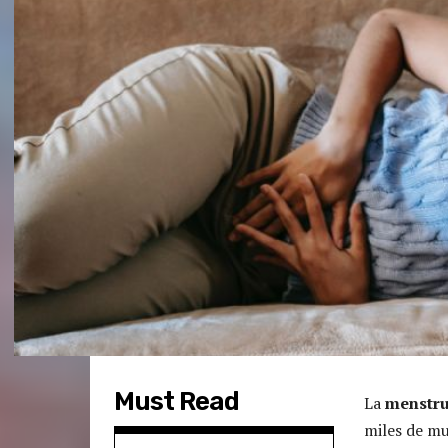
Must Read
La
menstr
miles de mu