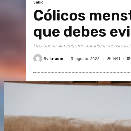
Salud
Cólicos menst
que debes evit
Una buena alimentación durante la menstruació
By
tnadm
1491
31 agosto, 2022