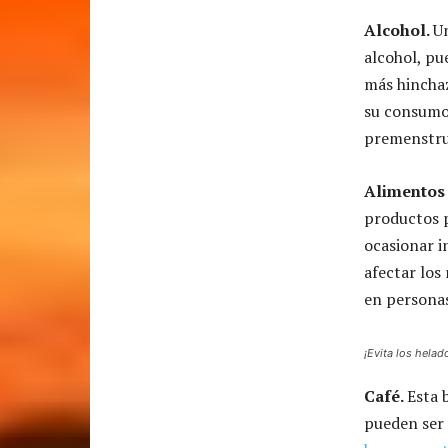
Alcohol.
U
alcohol, pu
más hinchaz
su consumo
premenstru
Alimentos 
productos p
ocasionar i
afectar los
en persona
¡Evita los helad
Café.
Esta 
pueden ser