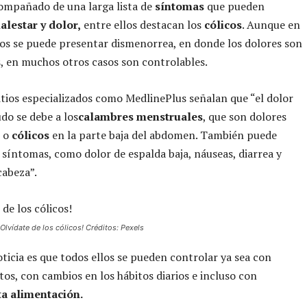
ompañado de una larga lista de
síntomas
que pueden
alestar y dolor,
entre ellos destacan los
cólicos
. Aunque en
s se puede presentar dismenorrea, en donde los dolores son
, en muchos otros casos son controlables.
itios especializados como MedlinePlus señalan que “el dolor
o se debe a los
calambres menstruales
, que son dolores
s o
cólicos
en la parte baja del abdomen. También puede
 síntomas, como dolor de espalda baja, náuseas, diarrea y
cabeza”.
¡Olvídate de los cólicos! Créditos: Pexels
ticia es que todos ellos se pueden controlar ya sea con
s, con cambios en los hábitos diarios e incluso con
ta alimentación.