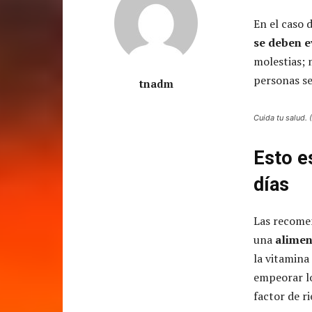
En el caso 
se deben e
molestias; 
personas se
tnadm
Cuida tu salud. 
Esto e
días
Las recomen
una
alimen
la vitamina
empeorar lo
factor de r