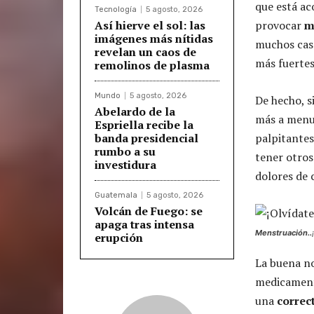
que está ac
Tecnología
5 agosto, 2026
Así hierve el sol: las
provocar
m
imágenes más nítidas
muchos caso
revelan un caos de
más fuertes
remolinos de plasma
Mundo
5 agosto, 2026
De hecho, s
Abelardo de la
más a menud
Espriella recibe la
banda presidencial
palpitante
rumbo a su
tener otros
investidura
dolores de 
Guatemala
5 agosto, 2026
Volcán de Fuego: se
apaga tras intensa
Menstruación..
erupción
La buena no
medicamento
una
correc