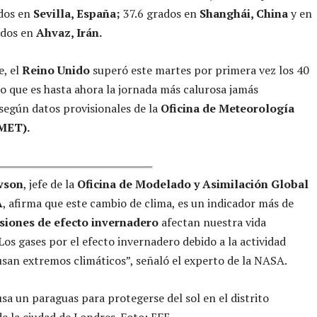
ados en
Sevilla, España;
37.6 grados en
Shanghái, China
y en
ados en
Ahvaz, Irán.
, el
Reino Unido
superó este martes por primera vez los 40
lo que es hasta ahora la jornada más calurosa jamás
 según datos provisionales de la
Oficina de Meteorología
(MET).
wson
, jefe de la
Oficina de Modelado y Asimilación Global
A
, afirma que este cambio de clima, es un indicador más de
iones de efecto invernadero
afectan nuestra vida
“Los gases por el efecto invernadero debido a la actividad
an extremos climáticos”, señaló el experto de la NASA.
sa un paraguas para protegerse del sol en el distrito
de la ciudad de Londres. Foto: EFE.