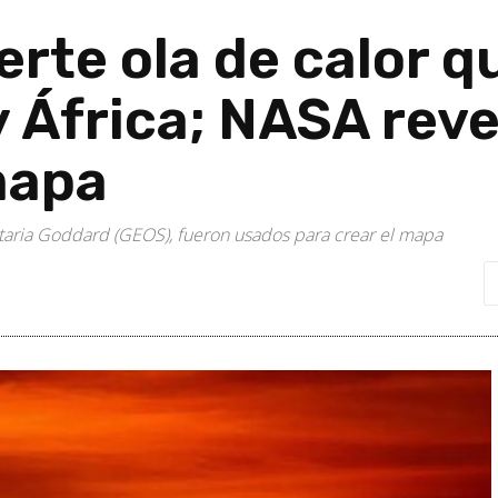
uerte ola de calor 
y África; NASA reve
mapa
etaria Goddard (GEOS), fueron usados para crear el mapa