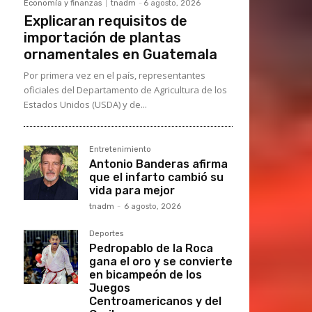
Economía y finanzas
tnadm
-
6 agosto, 2026
Explicaran requisitos de
importación de plantas
ornamentales en Guatemala
Por primera vez en el país, representantes
oficiales del Departamento de Agricultura de los
Estados Unidos (USDA) y de...
Entretenimiento
Antonio Banderas afirma
que el infarto cambió su
vida para mejor
tnadm
-
6 agosto, 2026
Deportes
Pedropablo de la Roca
gana el oro y se convierte
en bicampeón de los
Juegos
Centroamericanos y del