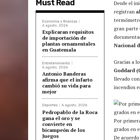
Must Read
Desde el in
registran
a
termómetro
Economía y finanzas
6 agosto, 2026
gran parte
Explicaran requisitos
documentad
de importación de
plantas ornamentales
Nacional d
en Guatemala
Gracias a lo
Entretenimiento
6 agosto, 2026
Goddard (
Antonio Banderas
llevado con
afirma que el infarto
cambió su vida para
incendios e
mejor
Deportes
6 agosto, 2026
Pedropablo de la Roca
gana el oro y se
Por primera
convierte en
grados en e
bicampeón de los
Juegos
De acuerdo 