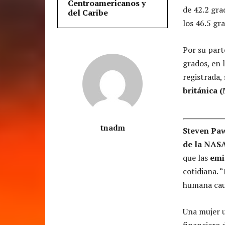
Centroamericanos y
de 42.2 gr
del Caribe
los 46.5 gr
Por su parte
grados, en 
registrada,
británica 
tnadm
Steven Pa
de la NAS
que las
emis
cotidiana. 
humana caus
Una mujer u
financiero 