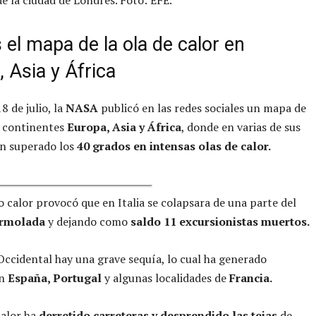
 el mapa de la ola de calor en
 Asia y África
8 de julio, la
NASA
publicó en las redes sociales un mapa de
s continentes
Europa, Asia y África
, donde en varias de sus
an superado los
40 grados en intensas olas de calor.
o calor provocó que en Italia se colapsara de una parte del
armolada
y dejando como
saldo 11 excursionistas muertos.
ccidental hay una grave sequía, lo cual ha generado
en
España, Portugal
y algunas localidades de
Francia.
calor ha
derretido carreteras y desprendido las tejas
de