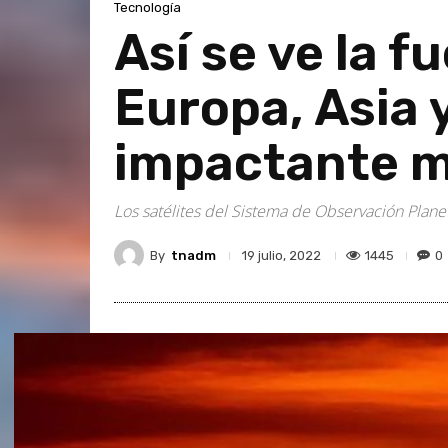
Tecnología
Así se ve la f
Europa, Asia 
impactante 
Los satélites del Sistema de Observación Plan
By
tnadm
1445
0
19 julio, 2022