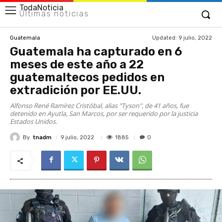
TodaNoticia
Últimas noticias
Updated:
9 julio, 2022
Guatemala
Guatemala ha capturado en 6
meses de este año a 22
guatemaltecos pedidos en
extradición por EE.UU.
Alfonso René Ramírez Cristóbal, alias "Tyson", de 41 años, fue
detenido en Ayutla, San Marcos, por ser requerido por la justicia
Estados Unidos.
By
tnadm
1885
9 julio, 2022
0