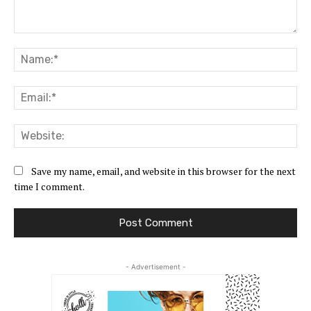
Comment:
Na
Ema
Web
Save my name, email, and website in this browser for the next
time I comment.
- Advertisement -