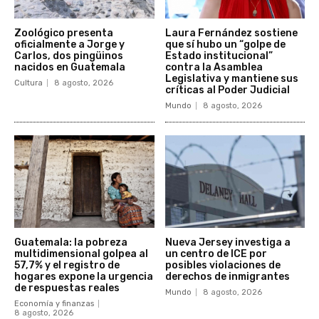
Zoológico presenta
Laura Fernández sostiene
oficialmente a Jorge y
que sí hubo un “golpe de
Carlos, dos pingüinos
Estado institucional”
nacidos en Guatemala
contra la Asamblea
Legislativa y mantiene sus
Cultura
8 agosto, 2026
críticas al Poder Judicial
Mundo
8 agosto, 2026
Guatemala: la pobreza
Nueva Jersey investiga a
multidimensional golpea al
un centro de ICE por
57,7% y el registro de
posibles violaciones de
hogares expone la urgencia
derechos de inmigrantes
de respuestas reales
Mundo
8 agosto, 2026
Economía y finanzas
8 agosto, 2026