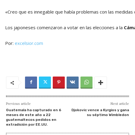
«Creo que es innegable que había problemas con las medidas d
Los japoneses comenzaron a votar en las elecciones a la
Cámar
Por:
excelsior.com
Previous article
Next article
Guatemala ha capturado en 6
Djokovic vence a Kyrgios y gana
meses de este año a 22
su séptimo Wimbledon
guatemaltecos pedidos en
extradición por EE.UU.