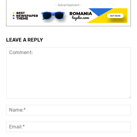
- Advertisement -
LEAVE A REPLY
Comment:
Na
Ema