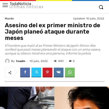
TodaNoticia
Últimas noticias
Updated:
10 julio, 2022
Mundo
Asesino del ex primer ministro de
Japón planeó ataque durante
meses
El hombre que mató al ex Primer Ministro de Japón Shinzo Abe
confesó que pasó meses planeando el ataque con un arma casera,
aunque su blanco inicial era otra persona, informó la policía.
By
tnadm
1451
10 julio, 2022
0