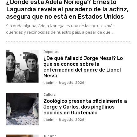
¿Dónde está Adela Noriega? Ernesto
Laguardia revela el paradero de la actriz,
asegura que no está en Estados Unidos
Sin duda alguna, Adela Noriega es una de las actrices más
queridas y reconocidas de nuestro país, a pesar de que...
Deportes
¿De qué falleció Jorge Messi? Lo
que se conoce sobre la
enfermedad del padre de Lionel
Messi
tnadm
-
8 agosto, 2026
Cultura
Zoológico presenta oficialmente a
Jorge y Carlos, dos pingüinos
nacidos en Guatemala
tnadm
-
8 agosto, 2026
Turismo