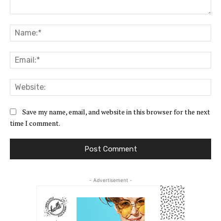
Comment:
Na
Ema
Web
Save my name, email, and website in this browser for the next
time I comment.
- Advertisement -