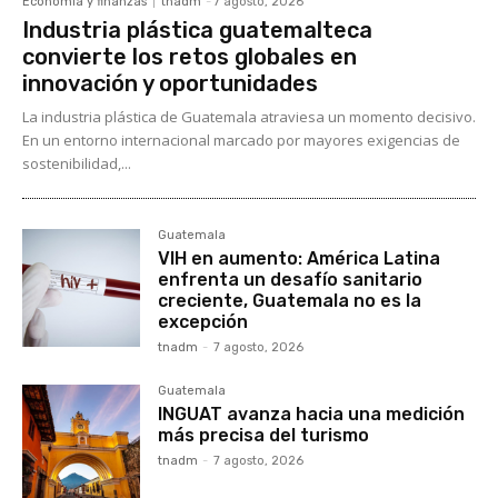
Economía y finanzas
tnadm
-
7 agosto, 2026
Industria plástica guatemalteca
convierte los retos globales en
innovación y oportunidades
La industria plástica de Guatemala atraviesa un momento decisivo.
En un entorno internacional marcado por mayores exigencias de
sostenibilidad,...
Guatemala
VIH en aumento: América Latina
enfrenta un desafío sanitario
creciente, Guatemala no es la
excepción
tnadm
-
7 agosto, 2026
Guatemala
INGUAT avanza hacia una medición
más precisa del turismo
tnadm
-
7 agosto, 2026