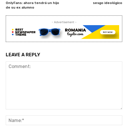
OnlyFans: ahora tendrá un hijo
sesgo ideológico
de su ex alumno
- Advertisement -
LEAVE A REPLY
Comment:
Na