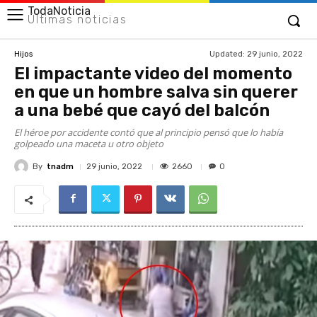
TodaNoticia
Últimas noticias
Updated:
29 junio, 2022
Hijos
El impactante video del momento
en que un hombre salva sin querer
a una bebé que cayó del balcón
El héroe por accidente contó que al principio pensó que lo había
golpeado una maceta u otro objeto
By
tnadm
2660
29 junio, 2022
0