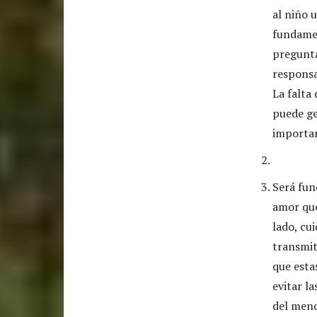
al niño 
fundamen
pregunta
responsa
La falta
puede ge
importan
Será fun
amor que
lado, cu
transmit
que esta
evitar l
del meno