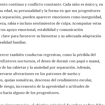
nto continuo y conflicto constante. Cada niño es único y, en
su edad, su personalidad y la forma en que sus progenitores
a separación, pueden aparecer emociones como inseguridad,
teza, rabia e incluso sentimientos de culpa. Acompañar estas
con apoyo emocional, estabilidad y comunicación
á clave para favorecer su bienestar y su adecuada adaptación
ealidad familiar.
ecer también conductas regresivas, como la pérdida del
esfínteres nocturnos, el deseo de dormir con papá o mamá,
de las rabietas y la ansiedad por separación. Además,
rvarse alteraciones en los patrones de sueño y
n, quejas somáticas, descenso del rendimiento escolar,
e riesgo, incremento de la agresividad o actitudes de
 hacia alguno de los progenitores.
las circunstancias, el objetivo principal de ambos padres debe