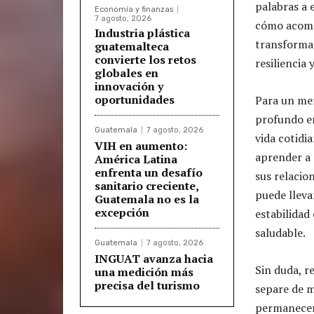
palabras a 
Economía y finanzas
7 agosto, 2026
cómo acompa
Industria plástica
transforma
guatemalteca
convierte los retos
resiliencia
globales en
innovación y
oportunidades
Para un men
profundo en
Guatemala
7 agosto, 2026
vida cotidi
VIH en aumento:
aprender a 
América Latina
enfrenta un desafío
sus relacio
sanitario creciente,
puede llev
Guatemala no es la
excepción
estabilidad
saludable.
Guatemala
7 agosto, 2026
INGUAT avanza hacia
Sin duda, r
una medición más
precisa del turismo
separe de m
permanecer