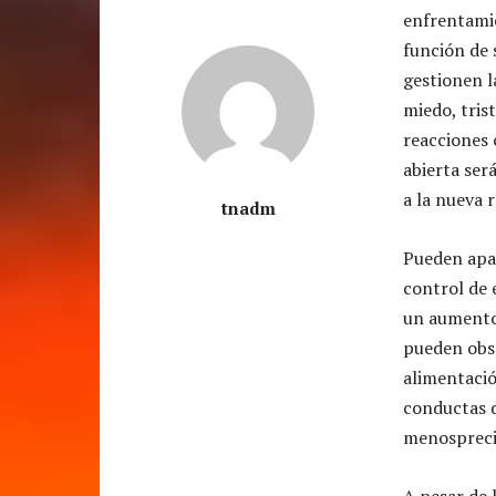
enfrentamie
función de 
gestionen l
miedo, tris
reacciones 
abierta ser
a la nueva r
tnadm
Pueden apar
control de 
un aumento 
pueden obse
alimentació
conductas d
menosprecio
A pesar de 