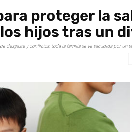
para proteger la sa
os hijos tras un d
e desgaste y conflictos, toda la familia se ve sacudida por un 