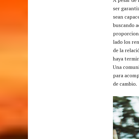
ser garanti
sean capace
buscando ac
proporcione
lado los re
de la relac
haya termin
Una comunic
para acompa
de cambio.