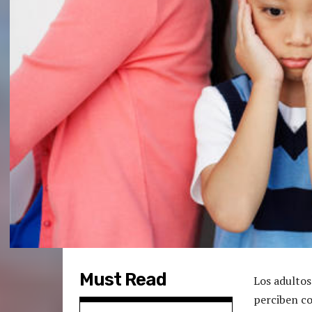
Must Read
Los adultos 
perciben co