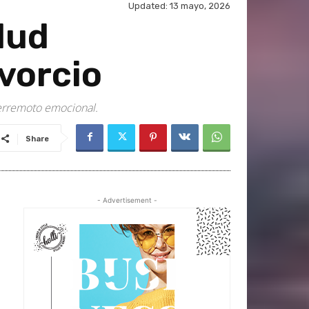
Updated:
13 mayo, 2026
lud
ivorcio
terremoto emocional.
Share
- Advertisement -