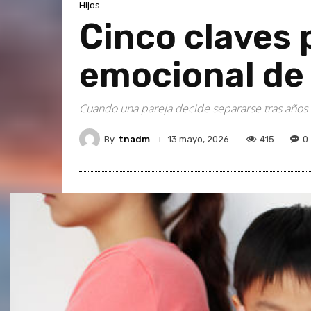
Hijos
Cinco claves 
emocional de l
Cuando una pareja decide separarse tras años d
By
tnadm
415
0
13 mayo, 2026