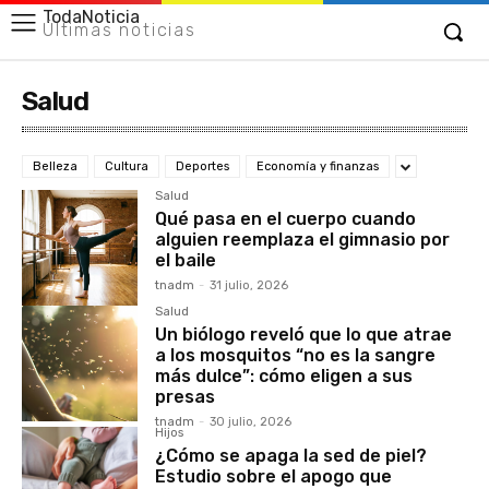
TodaNoticia
Últimas noticias
Salud
Belleza
Cultura
Deportes
Economía y finanzas
Salud
Qué pasa en el cuerpo cuando
alguien reemplaza el gimnasio por
el baile
tnadm
-
31 julio, 2026
Salud
Un biólogo reveló que lo que atrae
a los mosquitos “no es la sangre
más dulce”: cómo eligen a sus
presas
tnadm
-
30 julio, 2026
Hijos
¿Cómo se apaga la sed de piel?
Estudio sobre el apogo que