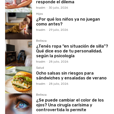
responde el dilema
tnadm
-
30 julio, 2026
Hijos
¿Por qué los niños ya no juegan
como antes?
tnadm
-
29 julio, 2026
Belleza
¿Tenés ropa “en situación de silla”?
Qué dice eso de tu personalidad,
según la psicología
tnadm
-
28 julio, 2026
Salud
Ocho salsas sin riesgos para
sándwiches y ensaladas de verano
tnadm
-
28 julio, 2026
Belleza
¿Se puede cambiar el color de los
ojos? Una cirugía carísima y
controvertida lo permite