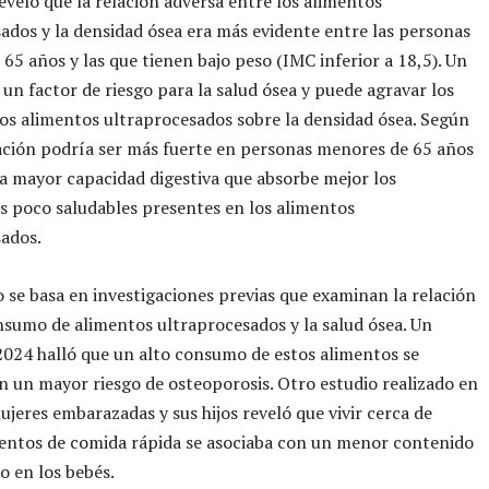
reveló que la relación adversa entre los alimentos
ados y la densidad ósea era más evidente entre las personas
65 años y las que tienen bajo peso (IMC inferior a 18,5). Un
 un factor de riesgo para la salud ósea y puede agravar los
los alimentos ultraprocesados sobre la densidad ósea. Según
lación podría ser más fuerte en personas menores de 65 años
a mayor capacidad digestiva que absorbe mejor los
s poco saludables presentes en los alimentos
ados.
o se basa en investigaciones previas que examinan la relación
nsumo de alimentos ultraprocesados y la salud ósea. Un
2024 halló que un alto consumo de estos alimentos se
n un mayor riesgo de osteoporosis. Otro estudio realizado en
jeres embarazadas y sus hijos reveló que vivir cerca de
entos de comida rápida se asociaba con un menor contenido
o en los bebés.