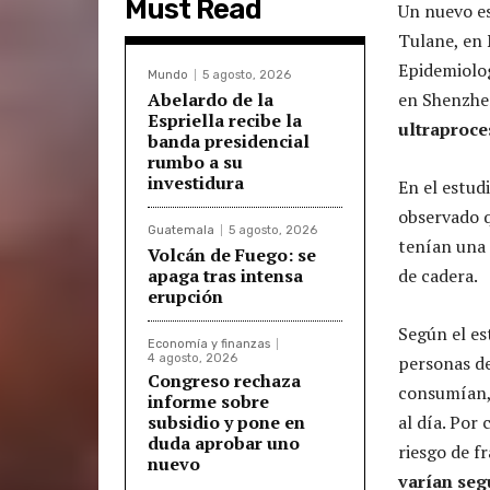
Must Read
Un nuevo es
Tulane, en 
Epidemiolog
Mundo
5 agosto, 2026
Abelardo de la
en Shenzhe
Espriella recibe la
ultraproce
banda presidencial
rumbo a su
investidura
En el estudi
observado 
Guatemala
5 agosto, 2026
tenían una 
Volcán de Fuego: se
apaga tras intensa
de cadera.
erupción
Según el es
Economía y finanzas
4 agosto, 2026
personas de
Congreso rechaza
consumían,
informe sobre
subsidio y pone en
al día. Por
duda aprobar uno
riesgo de f
nuevo
varían seg