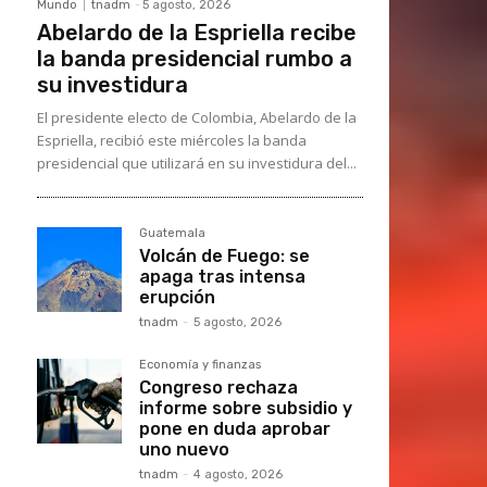
Mundo
tnadm
-
5 agosto, 2026
Abelardo de la Espriella recibe
la banda presidencial rumbo a
su investidura
El presidente electo de Colombia, Abelardo de la
Espriella, recibió este miércoles la banda
presidencial que utilizará en su investidura del...
Guatemala
Volcán de Fuego: se
apaga tras intensa
erupción
tnadm
-
5 agosto, 2026
Economía y finanzas
Congreso rechaza
informe sobre subsidio y
pone en duda aprobar
uno nuevo
tnadm
-
4 agosto, 2026