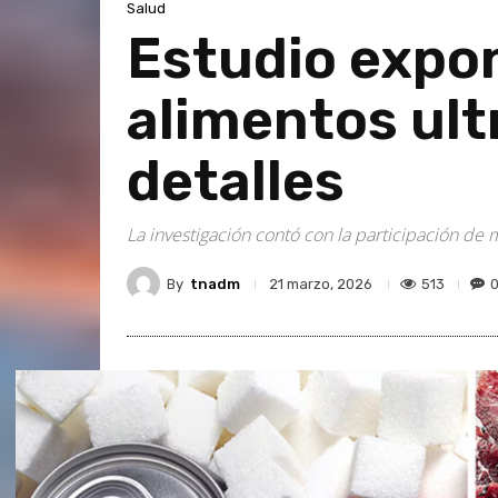
Salud
Estudio expon
alimentos ult
detalles
La investigación contó con la participación d
By
tnadm
513
21 marzo, 2026