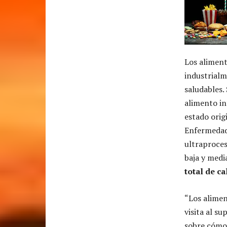
Los alimen
industrialm
saludables.
alimento in
estado orig
Enfermedade
ultraproce
baja y medi
total de c
“Los alimen
visita al s
sobre cómo 