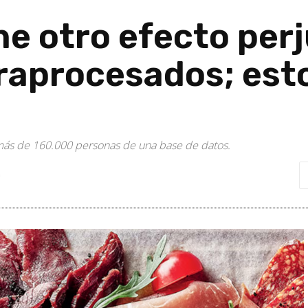
e otro efecto perju
raprocesados; esto
e más de 160.000 personas de una base de datos.
0