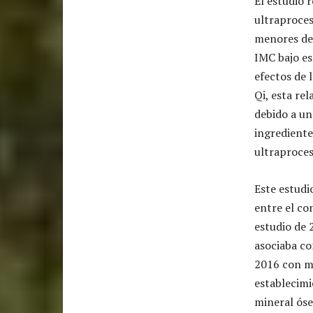
El estudio 
ultraproces
menores de 
IMC bajo es
efectos de 
Qi, esta re
debido a un
ingrediente
ultraproces
Este estudi
entre el co
estudio de 
asociaba co
2016 con mu
establecimi
mineral óse