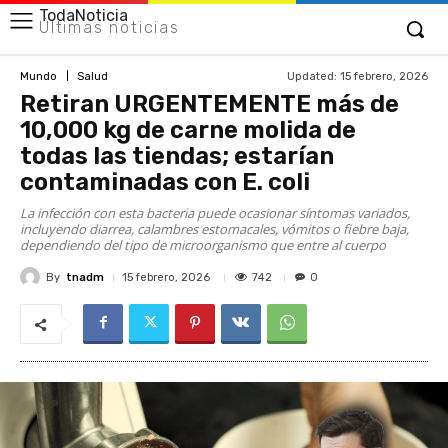
TodaNoticia
Últimas noticias
Updated:
15 febrero, 2026
Mundo
Salud
Retiran URGENTEMENTE más de
10,000 kg de carne molida de
todas las tiendas; estarían
contaminadas con E. coli
La infección con esta bacteria puede ocasionar síntomas variados,
incluyendo diarrea, calambres estomacales, vómitos o fiebre baja,
dependiendo del tipo de microorganismo que entre al cuerpo
By
tnadm
742
15 febrero, 2026
0