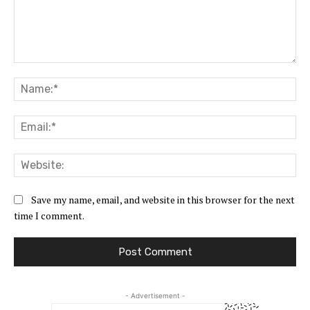
Comment:
Na
Ema
Web
Save my name, email, and website in this browser for the next
time I comment.
- Advertisement -