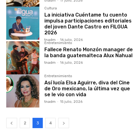
tnadm
-
17 julio, 2026
Cultura
La iniciativa Cuéntame tu cuento
impulsa participaciones editoriales
del joven Dante Castro en FILGUA
2026
tnadm
-
16 julio, 2026
Entretenimiento
Fallece Renato Monzón manager de
la banda guatemalteca Alux Nahual
tnadm
-
16 julio, 2026
Entretenimiento
Así lucía Elsa Aguirre, diva del Cine
de Oro mexicano, la última vez que
se le vio con vida
tnadm
-
15 julio, 2026
2
3
4