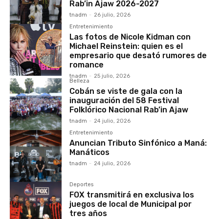
Rab’in Ajaw 2026-2027
tnadm
-
26 julio, 2026
Entretenimiento
Las fotos de Nicole Kidman con
Michael Reinstein: quien es el
empresario que desató rumores de
romance
tnadm
-
25 julio, 2026
Belleza
Cobán se viste de gala con la
inauguración del 58 Festival
Folklórico Nacional Rab’in Ajaw
tnadm
-
24 julio, 2026
Entretenimiento
Anuncian Tributo Sinfónico a Maná:
Manáticos
tnadm
-
24 julio, 2026
Deportes
FOX transmitirá en exclusiva los
juegos de local de Municipal por
tres años