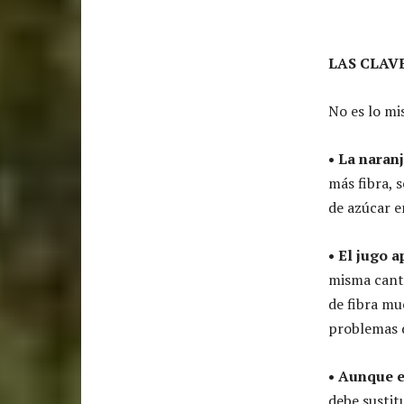
LAS CLAV
No es lo mi
• La naran
más fibra, 
de azúcar e
• El jugo 
misma canti
de fibra mu
problemas d
• Aunque e
debe sustit