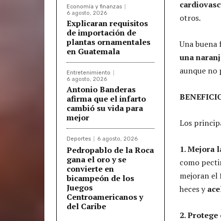
cardiovasc
Economía y finanzas
6 agosto, 2026
otros.
Explicaran requisitos
de importación de
plantas ornamentales
Una buena f
en Guatemala
una naranj
aunque no p
Entretenimiento
6 agosto, 2026
Antonio Banderas
BENEFICI
afirma que el infarto
cambió su vida para
mejor
Los princip
Deportes
6 agosto, 2026
1. Mejora 
Pedropablo de la Roca
gana el oro y se
como pectin
convierte en
mejoran el 
bicampeón de los
Juegos
heces y
ace
Centroamericanos y
del Caribe
2. Protege