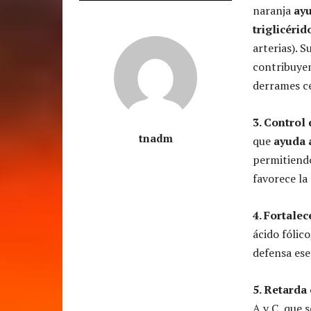
naranja
ayu
triglicérid
arterias). 
contribuyen
derrames ce
3. Control 
tnadm
que
ayuda 
permitiendo
favorece la
4. Fortalec
ácido fólic
defensa ese
5. Retarda
A y C, que 