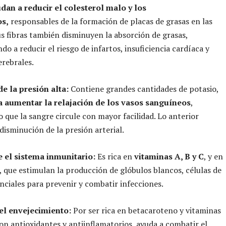
dan a reducir el colesterol malo y los
os,
responsables de la formación de placas de grasas en las
Sus fibras también disminuyen la absorción de grasas,
do a reducir el riesgo de infartos, insuficiencia cardíaca y
rebrales.
de la presión alta:
Contiene grandes cantidades de potasio,
a aumentar la relajación de los vasos sanguíneos
,
 que la sangre circule con mayor facilidad. Lo anterior
 disminución de la presión arterial.
e el sistema inmunitario:
Es rica en
vitaminas A, B y C
, y en
o, que estimulan la producción de glóbulos blancos, células de
nciales para prevenir y combatir infecciones.
 el envejecimiento:
Por ser rica en betacaroteno y vitaminas
son antioxidantes y antiinflamatorios, ayuda a combatir el