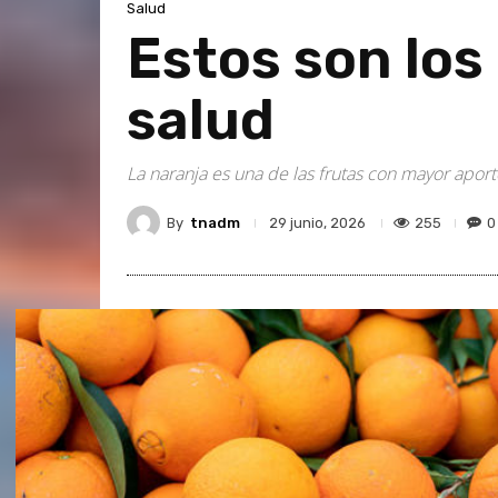
Salud
Estos son los 
salud
La naranja es una de las frutas con mayor apor
By
tnadm
255
0
29 junio, 2026