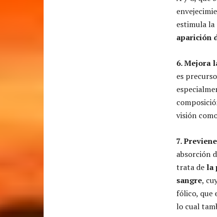
envejecimie
estimula la
aparición 
6. Mejora l
es precurso
especialmen
composición
visión como
7. Previen
absorción d
trata de
la
sangre
, cu
fólico, que
lo cual tam