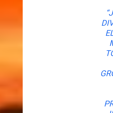
“
J
DIV
E
T
GR
P