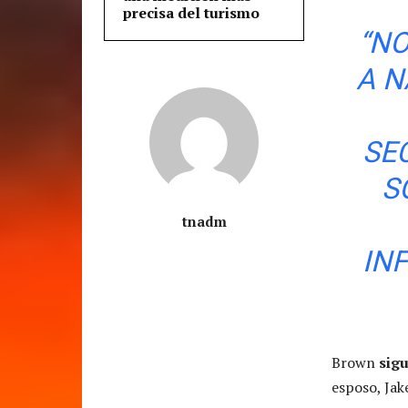
precisa del turismo
“NO
A N
SE
S
tnadm
IN
Brown
sigu
esposo, Jak