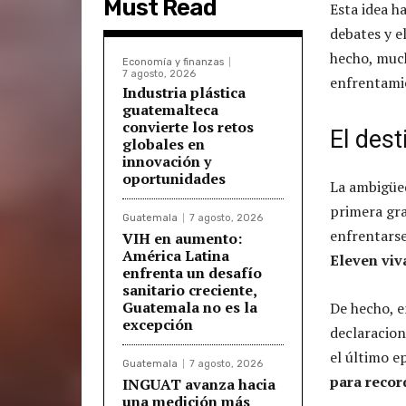
Must Read
Esta idea h
debates y e
hecho, much
Economía y finanzas
7 agosto, 2026
enfrentami
Industria plástica
guatemalteca
convierte los retos
El dest
globales en
innovación y
oportunidades
La ambigüe
primera gra
Guatemala
7 agosto, 2026
enfrentarse
VIH en aumento:
América Latina
Eleven viv
enfrenta un desafío
sanitario creciente,
Guatemala no es la
De hecho, 
excepción
declaracion
el último e
Guatemala
7 agosto, 2026
para recor
INGUAT avanza hacia
una medición más