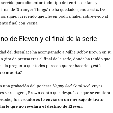
a servido para alimentar todo tipo de teorías de fans y
l final de ‘Stranger Things’ no ha quedado ajeno a esto. De
os siguen creyendo que Eleven podría haber sobrevivido al
ento final con Vecna.
ino de Eleven y el final de la serie
dad del desenlace ha acompañado a Millie Bobby Brown en su
n gira de prensa tras el final de la serie, donde ha tenido que
 a la pregunta que todos parecen querer hacerle:
¿está
a o muerta?
en una grabación del podcast
Happy Sad Confused
-cuyas
es se recogen-, Brown contó que, después de que se emitiera
pisodio,
los creadores le enviaron un mensaje de texto
darle que no revelara el destino de Eleven
.