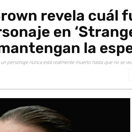
Brown revela cuál f
rsonaje en ‘Strang
 mantengan la esp
ta: un personaje nunca está realmente muerto hasta que no se ve