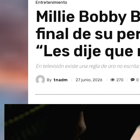
Entretenimiento
Millie Bobby 
final de su pe
“Les dije que
En televisión existe una regla de oro no escri
By
tnadm
270
0
27 junio, 2026