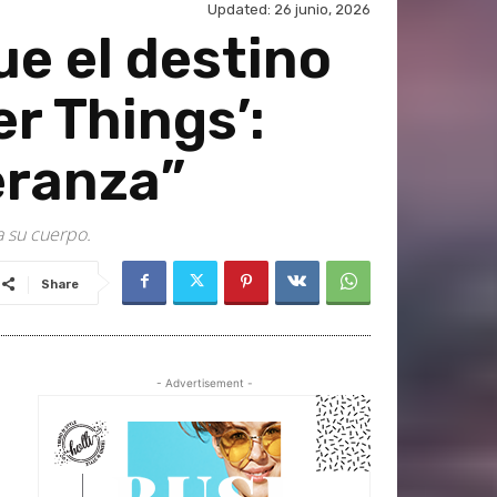
Updated:
26 junio, 2026
ue el destino
er Things’:
eranza”
a su cuerpo.
Share
- Advertisement -