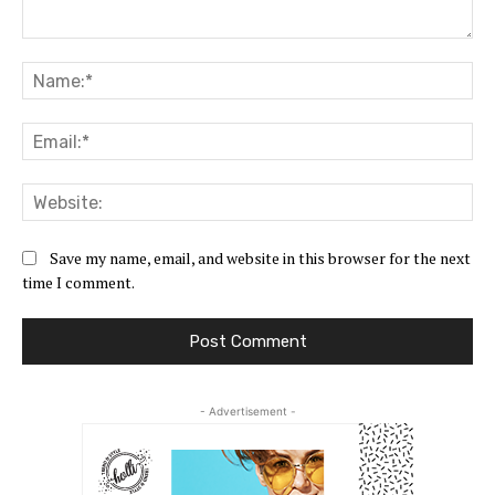
Comment:
Na
Ema
Web
Save my name, email, and website in this browser for the next
time I comment.
- Advertisement -