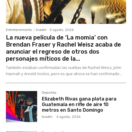
Entretenimiento
tnadm
-
5 agosto, 2026
La nueva película de ‘La momia’ con
Brendan Fraser y Rachel Weisz acaba de
anunciar el regreso de otros dos
personajes míticos de la...
También estaban confirmadas las vueltas de Rachel Weisz, John
Hannah y Arnold Vosloo, pero es que ahora se han confirmado...
Deportes
Elizabeth Rivas gana plata para
Guatemala en rifle de aire 10
metros en Santo Domingo
tnadm
-
5 agosto, 2026