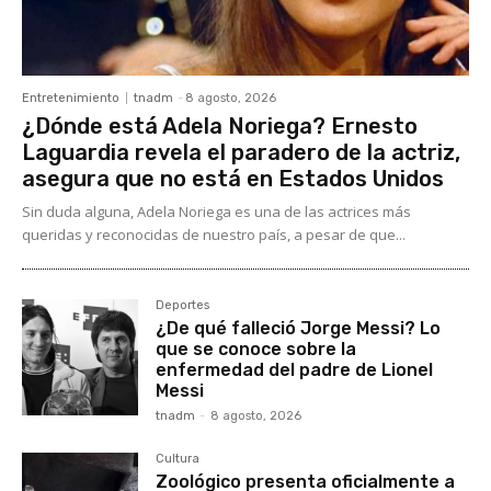
Entretenimiento
tnadm
-
8 agosto, 2026
¿Dónde está Adela Noriega? Ernesto
Laguardia revela el paradero de la actriz,
asegura que no está en Estados Unidos
Sin duda alguna, Adela Noriega es una de las actrices más
queridas y reconocidas de nuestro país, a pesar de que...
Deportes
¿De qué falleció Jorge Messi? Lo
que se conoce sobre la
enfermedad del padre de Lionel
Messi
tnadm
-
8 agosto, 2026
Cultura
Zoológico presenta oficialmente a