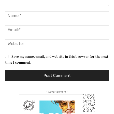
Comment:
Na
Ema
Web
Save my name, email, and website in this browser for the next
time I comment.
- Advertisement -