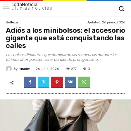
TodaNoticia
Últimas noticias
Updated:
26 junio, 2026
Belleza
Adiós a los minibolsos: el accesorio
gigante que está conquistando las
calles
Los bolsos diminutos que dominaron las tendencias durante los
últimos años parecen estar perdiendo protagonismo.
By
tnadm
277
26 junio, 2026
0