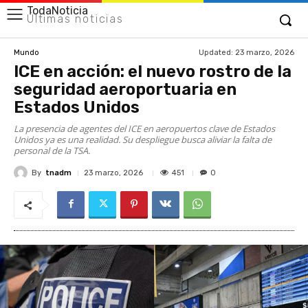
TodaNoticia
Últimas noticias
Updated:
23 marzo, 2026
Mundo
ICE en acción: el nuevo rostro de la
seguridad aeroportuaria en
Estados Unidos
La presencia de agentes del ICE en aeropuertos clave de Estados
Unidos ya es una realidad. Su despliegue busca aliviar la falta de
personal de la TSA.
By
tnadm
451
23 marzo, 2026
0