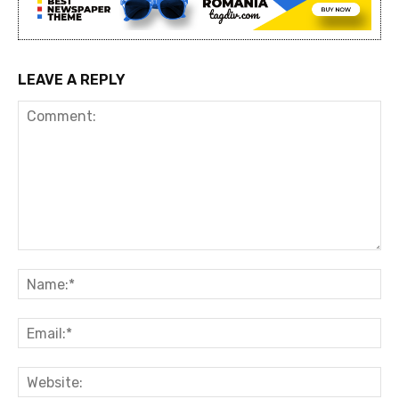
LEAVE A REPLY
Comment:
Na
Ema
Web