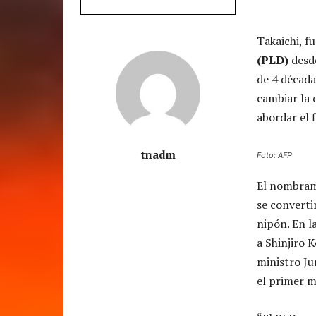
Takaichi, f
(PLD)
desd
de 4 década
cambiar la 
abordar el 
tnadm
Foto: AFP
El nombrami
se converti
nipón. En l
a Shinjiro 
ministro Ju
el primer m