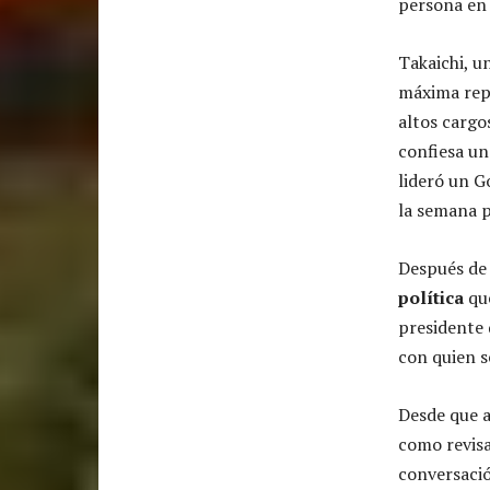
persona en
Takaichi, u
máxima rep
altos cargo
confiesa un
lideró un Go
la semana p
Después de 
política
que
presidente
con quien s
Desde que a
como revisa
conversació