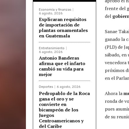
aprobó el 
frente del 
Economía y finanzas
6 agosto, 2026
del
gobiern
Explicaran requisitos
de importación de
plantas ornamentales
Sanae Takai
en Guatemala
ganado la c
(PLD) de Ja
Entretenimiento
6 agosto, 2026
sábado, en 
Antonio Banderas
vencedora t
afirma que el infarto
cambió su vida para
próximos dí
mejor
en el Parla
Deportes
6 agosto, 2026
Pedropablo de la Roca
Ahora la
mu
gana el oro y se
ronda de v
convierte en
pues asumir
bicampeón de los
Juegos
de su reuni
Centroamericanos y
del Caribe