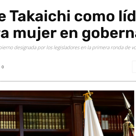
e Takaichi como lí
ra mujer en goberna
bierno designada por los legisladores en la primera ronda de vo
0