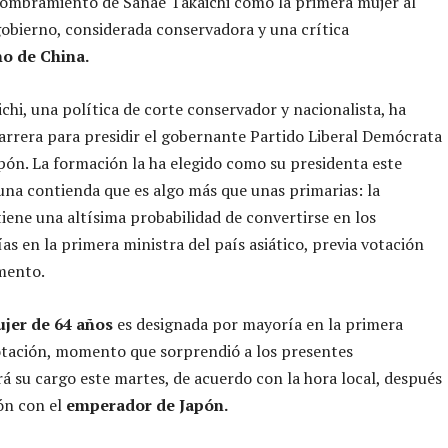
nombramiento de Sanae Takaichi como la primera mujer al
gobierno, considerada conservadora y una crítica
o de China.
chi, una política de corte conservador y nacionalista, ha
arrera para presidir el gobernante Partido Liberal Demócrata
pón. La formación la ha elegido como su presidenta este
una contienda que es algo más que unas primarias: la
iene una altísima probabilidad de convertirse en los
as en la primera ministra del país asiático, previa votación
mento.
jer de 64 años
es designada por mayoría en la primera
otación, momento que sorprendió a los presentes
á su cargo este martes, de acuerdo con la hora local, después
ón con el
emperador de Japón.