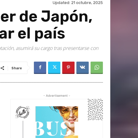
Updated:
21 octubre, 2025
der de Japón,
r el país
tación, asumirá su cargo tras presentarse con
Share
- Advertisement -