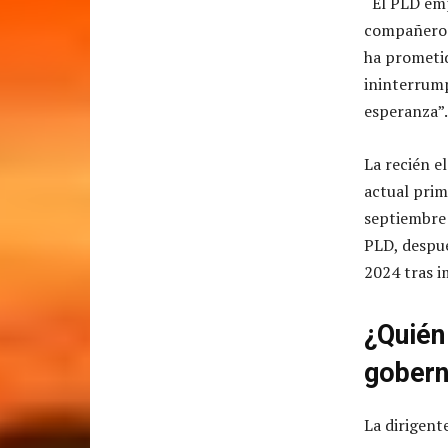
“El PLD emp
compañeros 
ha prometid
ininterrump
esperanza”
La recién e
actual prim
septiembre 
PLD, despué
2024 tras i
¿Quién
gobern
La dirigent