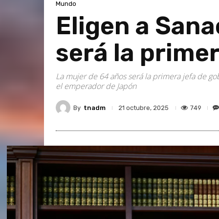
Mundo
Eligen a Sana
será la prime
La mujer de 64 años será la primera jefa de go
el emperador de Japón
By
tnadm
749
21 octubre, 2025