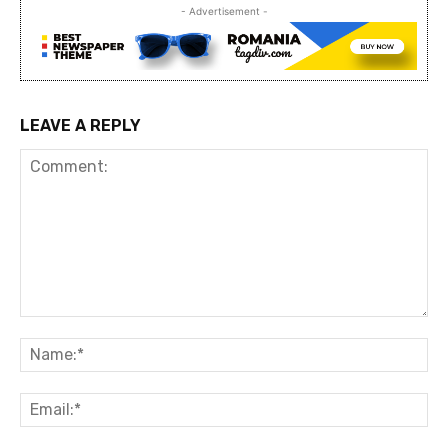
- Advertisement -
LEAVE A REPLY
Comment:
Na
Ema