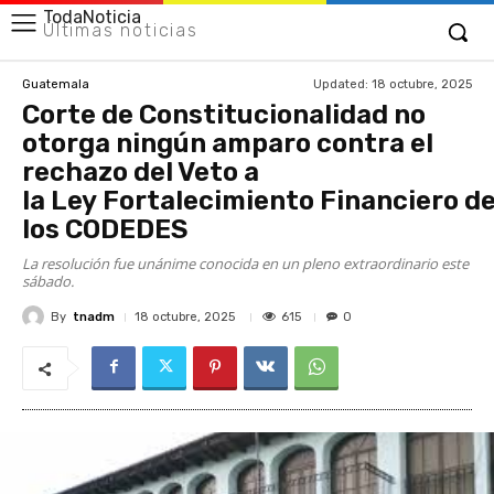
TodaNoticia
Últimas noticias
Updated:
18 octubre, 2025
Guatemala
Corte de Constitucionalidad no
otorga ningún amparo contra el
rechazo del Veto a
la Ley Fortalecimiento Financiero d
los CODEDES
La resolución fue unánime conocida en un pleno extraordinario este
sábado.
By
tnadm
615
18 octubre, 2025
0